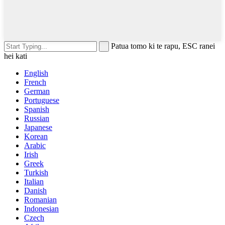
Patua tomo ki te rapu, ESC ranei
hei kati
English
French
German
Portuguese
Spanish
Russian
Japanese
Korean
Arabic
Irish
Greek
Turkish
Italian
Danish
Romanian
Indonesian
Czech