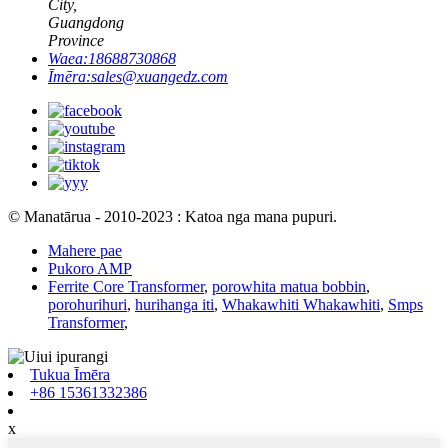
City,
Guangdong
Province
Waea:
18688730868
Īmēra:
sales@xuangedz.com
© Manatārua - 2010-2023 : Katoa nga mana pupuri.
Mahere pae
Pukoro AMP
Ferrite Core Transformer
,
porowhita matua bobbin
,
porohurihuri
,
hurihanga iti
,
Whakawhiti Whakawhiti
,
Smps
Transformer
,
Tukua Īmēra
+86 15361332386
x