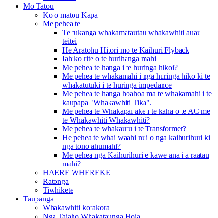
Mo Tatou
Ko o matou Kapa
Me pehea te
Te tukanga whakamatautau whakawhiti auau
teitei
He Aratohu Hitori mo te Kaihuri Flyback
Iahiko rite o te hurihanga mahi
Me pehea te hanga i te huringa hikoi?
Me pehea te whakamahi i nga huringa hiko ki te
whakatutuki i te huringa impedance
Me pehea te hanga hoahoa ma te whakamahi i te
kaupapa "Whakawhiti Tika".
Me pehea te Whakapai ake i te kaha o te AC me
te Whakawhiti Whakawhiti?
Me pehea te whakauru i te Transformer?
He pehea te whai waahi nui o nga kaihurihuri ki
nga tono ahumahi?
Me pehea nga Kaihurihuri e kawe ana i a raatau
mahi?
HAERE WHEREKE
Ratonga
Tiwhikete
Taupānga
Whakawhiti korakora
Nga Taiaho Whakataunga Hoia