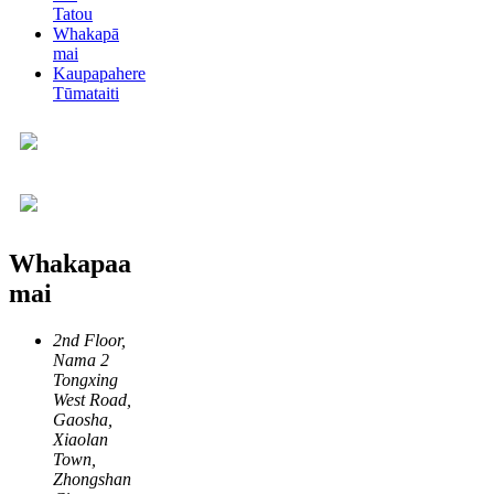
Tatou
Whakapā
mai
Kaupapahere
Tūmataiti
Whakapaa
mai
2nd Floor,
Nama 2
Tongxing
West Road,
Gaosha,
Xiaolan
Town,
Zhongshan