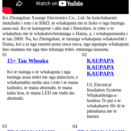
Ko Zhongshan Xuange Electronics Co., Ltd. he kaiwhakarato
motuhake i roto i te R&D, te whakaputa me te hoko o nga huringa
auau-nui. Ko te kamupene i ahu mai i Shenzhen, te rohe o te
whakahou me te whakatuwheratanga o Haina, a, i whakapumautia i
te tau 2009. Na, ko Zhongshan, te turanga whakaputa whakawhiti i
Haina, kei a ia nga rauemi puna rawa rawa, nga taputapu whakaputa
tino matatau me nga tino tohunga teitei- mutunga taranata.
01
02
15+ Tau Wheako
KAUPAPA
KAUPAPA
Ko te nuinga o te whakaputa i nga
KAUPAPA
huringa auau teitei me nga inductors, e
whakamahia nuitia ana i roto i te mana
UL Electrical
kaihoko, te mana ahumahi, te mana
Insulation Systems
kaha hou, te mana LED me etahi atu
Whakaritenga-a-
ahumahi.
hoahoa Te pai o te
whakahaere He iti te
pāmahana me te
haruru
03
04