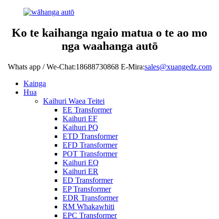
Ko te kaihanga ngaio matua o te ao mo
nga waahanga autō
Whats app / We-Chat:18688730868 E-Mira:
sales@xuangedz.com
Kainga
Hua
Kaihuri Waea Teitei
EE Transformer
Kaihuri EF
Kaihuri PQ
ETD Transformer
EFD Transformer
POT Transformer
Kaihuri EQ
Kaihuri ER
ED Transformer
EP Transformer
EDR Transformer
RM Whakawhiti
EPC Transformer