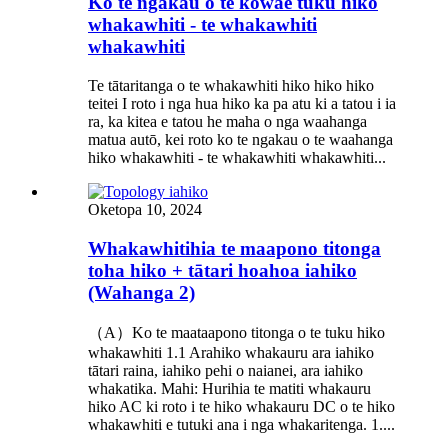
Ko te ngakau o te kōwae tuku hiko
whakawhiti - te whakawhiti
whakawhiti
Te tātaritanga o te whakawhiti hiko hiko hiko
teitei I roto i nga hua hiko ka pa atu ki a tatou i ia
ra, ka kitea e tatou he maha o nga waahanga
matua autō, kei roto ko te ngakau o te waahanga
hiko whakawhiti - te whakawhiti whakawhiti...
Oketopa 10, 2024
Whakawhitihia te maapono titonga
toha hiko + tātari hoahoa iahiko
(Wahanga 2)
（A）Ko te maataapono titonga o te tuku hiko
whakawhiti 1.1 Arahiko whakauru ara iahiko
tātari raina, iahiko pehi o naianei, ara iahiko
whakatika. Mahi: Hurihia te matiti whakauru
hiko AC ki roto i te hiko whakauru DC o te hiko
whakawhiti e tutuki ana i nga whakaritenga. 1....