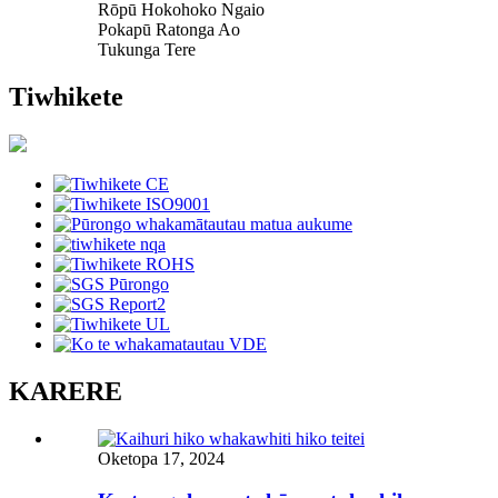
Rōpū Hokohoko Ngaio
Pokapū Ratonga Ao
Tukunga Tere
Tiwhikete
KARERE
Oketopa 17, 2024