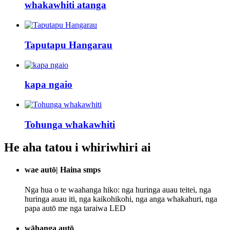
whakawhiti atanga
Taputapu Hangarau
kapa ngaio
Tohunga whakawhiti
He aha tatou i whiriwhiri ai
wae autō| Haina smps
Nga hua o te waahanga hiko: nga huringa auau teitei, nga
huringa auau iti, nga kaikohikohi, nga anga whakahuri, nga
papa autō me nga taraiwa LED
wāhanga autō