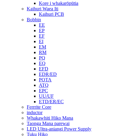
Kore i whakarōpūtia
Kaihuri Waea Iti
Kaihuri PCB
Bobbin
EE
EP
EF
EI
EM
RM
PQ
EQ
EFD
EDR/ED
POTA
ATQ
EPC
UU/UF
ETD/ER/EC
Ferrrite Core
inductor
Whakawhiti Hiko Mana
Taonga Mana parewai
LED Ultra-aniangi Power Supply
Tuku Hiko