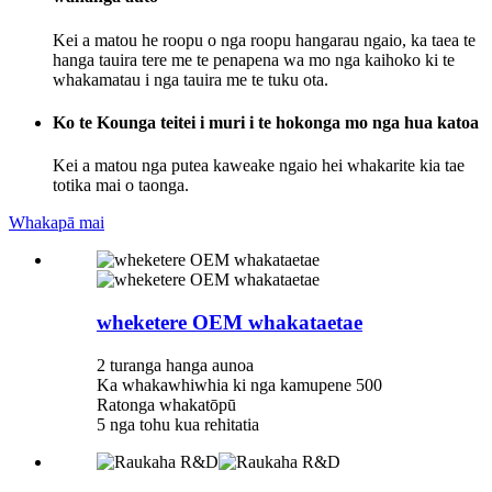
Kei a matou he roopu o nga roopu hangarau ngaio, ka taea te
hanga tauira tere me te penapena wa mo nga kaihoko ki te
whakamatau i nga tauira me te tuku ota.
Ko te Kounga teitei i muri i te hokonga mo nga hua katoa
Kei a matou nga putea kaweake ngaio hei whakarite kia tae
totika mai o taonga.
Whakapā mai
wheketere OEM whakataetae
2 turanga hanga aunoa
Ka whakawhiwhia ki nga kamupene 500
Ratonga whakatōpū
5 nga tohu kua rehitatia