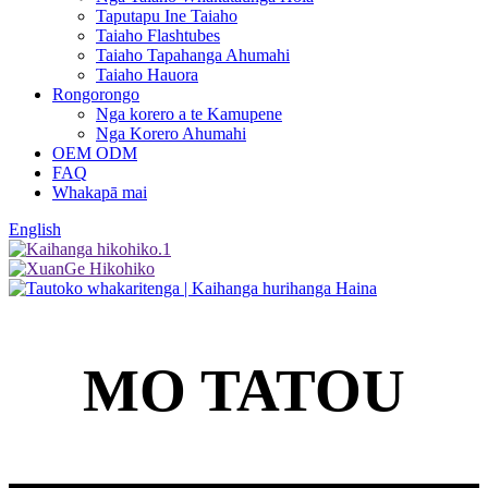
Taputapu Ine Taiaho
Taiaho Flashtubes
Taiaho Tapahanga Ahumahi
Taiaho Hauora
Rongorongo
Nga korero a te Kamupene
Nga Korero Ahumahi
OEM ODM
FAQ
Whakapā mai
English
MO TATOU