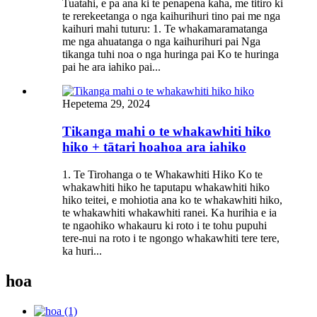
Tuatahi, e pa ana ki te penapena kaha, me titiro ki
te rerekeetanga o nga kaihurihuri tino pai me nga
kaihuri mahi tuturu: 1. Te whakamaramatanga
me nga ahuatanga o nga kaihurihuri pai Nga
tikanga tuhi noa o nga huringa pai Ko te huringa
pai he ara iahiko pai...
Hepetema 29, 2024
Tikanga mahi o te whakawhiti hiko
hiko + tātari hoahoa ara iahiko
1. Te Tirohanga o te Whakawhiti Hiko Ko te
whakawhiti hiko he taputapu whakawhiti hiko
hiko teitei, e mohiotia ana ko te whakawhiti hiko,
te whakawhiti whakawhiti ranei. Ka hurihia e ia
te ngaohiko whakauru ki roto i te tohu pupuhi
tere-nui na roto i te ngongo whakawhiti tere tere,
ka huri...
hoa