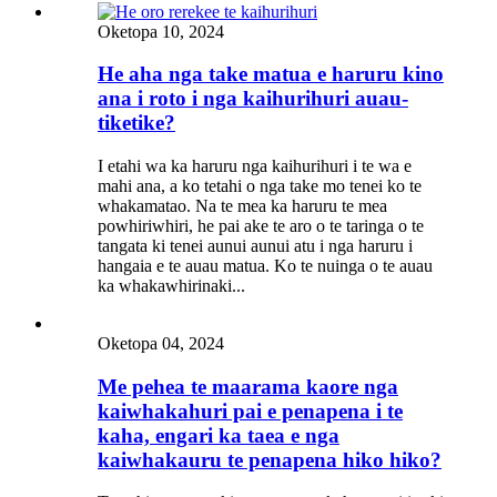
Oketopa 10, 2024
He aha nga take matua e haruru kino
ana i roto i nga kaihurihuri auau-
tiketike?
I etahi wa ka haruru nga kaihurihuri i te wa e
mahi ana, a ko tetahi o nga take mo tenei ko te
whakamatao. Na te mea ka haruru te mea
powhiriwhiri, he pai ake te aro o te taringa o te
tangata ki tenei aunui aunui atu i nga haruru i
hangaia e te auau matua. Ko te nuinga o te auau
ka whakawhirinaki...
Oketopa 04, 2024
Me pehea te maarama kaore nga
kaiwhakahuri pai e penapena i te
kaha, engari ka taea e nga
kaiwhakauru te penapena hiko hiko?