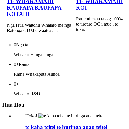
TE WHAKAMAHI
TE WHAKAMAHI
KAUPAPA KAUPAPA
KOI
KOTAHI
Rauemi mata taiao; 100%
te tirotiro QC i mua i te
Nga Hua Waitohu Whaiaro me nga
tuku.
Ratonga ODM e waatea ana
0
Nga tau
Wheako Hangahanga
0
+Raina
Raina Whakaputa Aunoa
0
+
Wheako R&D
Hua Hou
Hoko!
te kaha teitei te huringa auau teitei